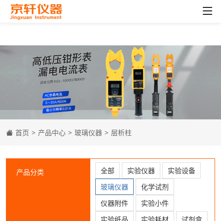
首页
>
产品中心
>
玻璃仪器
>
层析柱
全部
实验仪器
实验设备
产品分类
玻璃仪器
化学试剂
仪器附件
实验小件
实验纸品
实验耗材
试剂盒