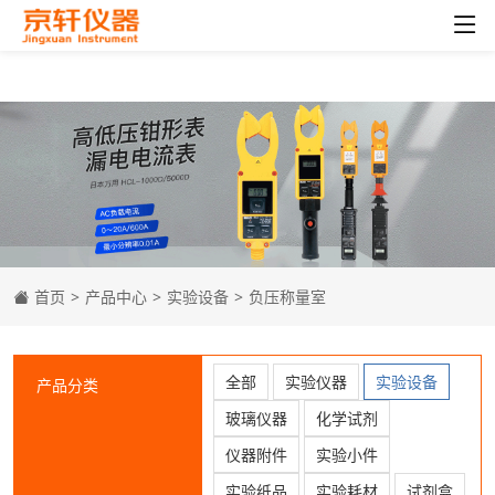
首页
>
产品中心
>
实验设备
>
负压称量室
全部
实验仪器
实验设备
产品分类
玻璃仪器
化学试剂
仪器附件
实验小件
实验纸品
实验耗材
试剂盒