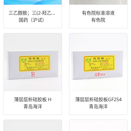
三乙醇胺；三(2-羟乙基)胺；2,2',2''-亚硝基三乙醇
有色院标准溶液
国药（沪试）
有色院
薄层层析硅胶板 H
薄层层析硅胶板GF254
青岛海洋
青岛海洋