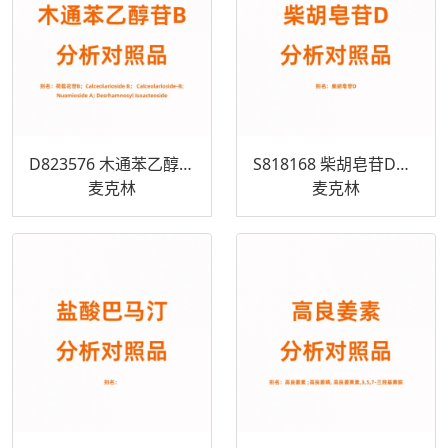
D823576 木通苯乙醇苷B对照品 105471-98-5
S818168 柴胡皂苷D对照品 20874-52-6
麦克林
麦克林