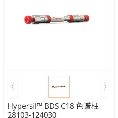
Previous
Next
Hypersil™ BDS C18 色谱柱
28103-124030