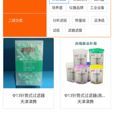
培养基
仪器品牌
工业设备
二级分类
分析滤纸
称量纸
洁净纸
试纸
滤器滤膜
Ф13针筒式过滤器
Ф13针筒式过滤器(高端)
天津津腾
天津津腾