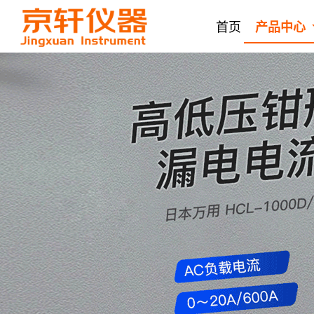
首页
产品中心