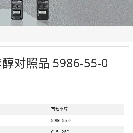
李醇对照品 5986-55-0
百秋李醇
5986-55-0
C15H26O