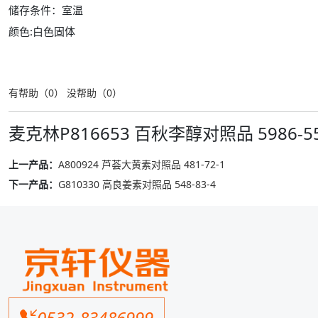
储存条件：室温
颜色:白色固体
有帮助（
0
）
没帮助（
0
）
麦克林P816653 百秋李醇对照品 5986-
上一产品：
A800924 芦荟大黄素对照品 481-72-1
下一产品：
G810330 高良姜素对照品 548-83-4
0532-83486999