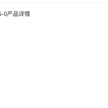
55-0产品详情